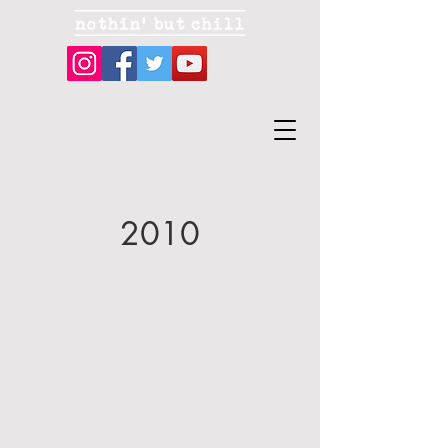
2010
서
장
울
항
소
준
울
감
페
독
스
<
사
티
나
벌
이
2010.10.9~10
일
와
@
타
용
나